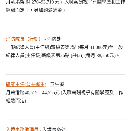
月薪港幣 64,270–93,710 元﹝入職薪酬視乎有關學歷和工作
經驗而定﹞，另加約滿酬金。
消防隊長（行動）
- 消防处
一般紀律人員(主任級)薪級表第7點 (每月 41,380元)至一般
紀律人員(主任級)薪級表第26點 [註(a)] (每月 88,250元)。
研究主任(公共衞生)
- 卫生署
月薪港幣40,515 – 44,555元 (入職薪酬視乎有關學歷及工作
經驗而定)
入境事務助理員
- 入境事务处