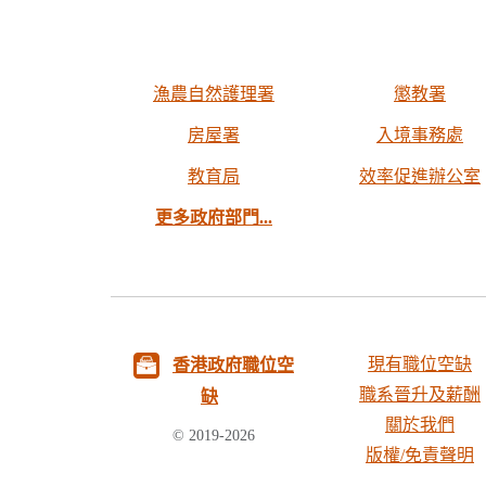
漁農自然護理署
懲教署
房屋署
入境事務處
教育局
效率促進辦公室
更多政府部門...
現有職位空缺
香港政府職位空
職系晉升及薪酬
缺
關於我們
© 2019-2026
版權/免責聲明