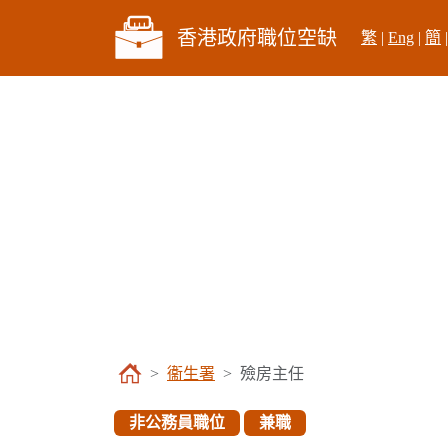
香港政府職位空缺
繁
|
Eng
|
簡
衞生署
殮房主任
非公務員職位
兼職