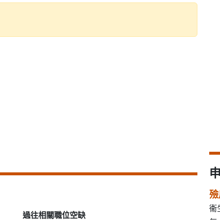
殮
衞
過往相關職位空缺