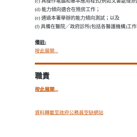
(c) 具操作電腦和基本應用程式(例如文書處理)
(d) 能力傾向適合在殮房工作；
(e) 通過本署舉辦的能力傾向測試；以及
(f) 具備在醫院╱政府診所(包括各醫護機構)工
備註:
按此展開...
職責
按此展開...
資料轉載至政府公務員空缺網站