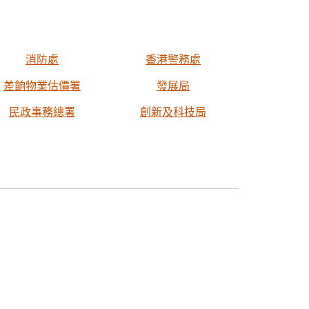
消防處
香港警務處
差餉物業估價署
發展局
民政事務總署
創新及科技局