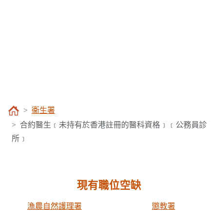
衞生署
合約醫生﹝未持有於香港註冊的醫科資格﹞﹝公務員診
所﹞
現有職位空缺
漁農自然護理署
懲教署