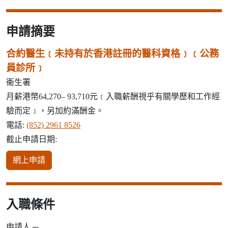
申請摘要
合約醫生﹝未持有於香港註冊的醫科資格﹞﹝公務
員診所﹞
衞生署
月薪港幣64,270– 93,710元﹝入職薪酬視乎有關學歷和工作經
驗而定﹞，另加約滿酬金。
電話:
(852) 2961 8526
截止申請日期:
網上申請
入職條件
申請人 ─